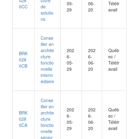
028
cture
05-
06-
Télétr
0CC
de
29
20
avail
solutio
ns
Conse
iller en
archite
202
202
Québ
BRK
cture
6-
6-
ec /
028
fonctio
05-
06-
Télétr
0CB
nnelle
29
20
avail
interm
édiaire
Conse
iller en
202
202
Québ
BRK
archite
6-
6-
ec /
028
cture
05-
06-
Télétr
0CA
fonctio
29
20
avail
nnelle
sénior