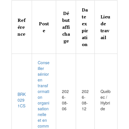
Da
Dé
te
Lieu
Ref
but
Post
ex
de
ére
affi
e
pir
trav
nce
cha
ati
ail
ge
on
Conse
iller
sénior
en
transf
ormati
202
202
Québ
BRK
on
6-
6-
ec /
029
organi
08-
08-
Hybri
1CS
sation
06
12
de
nelle
et en
comm