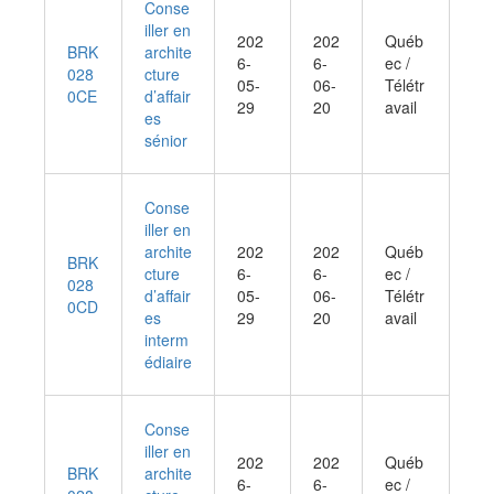
Conse
iller en
202
202
Québ
BRK
archite
6-
6-
ec /
028
cture
05-
06-
Télétr
0CE
d’affair
29
20
avail
es
sénior
Conse
iller en
archite
202
202
Québ
BRK
cture
6-
6-
ec /
028
d’affair
05-
06-
Télétr
0CD
es
29
20
avail
interm
édiaire
Conse
iller en
202
202
Québ
BRK
archite
6-
6-
ec /