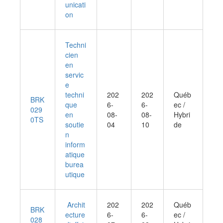
unicati
on
Techni
cien
en
servic
e
techni
202
202
Québ
BRK
que
6-
6-
ec /
029
en
08-
08-
Hybri
0TS
soutie
04
10
de
n
inform
atique
burea
utique
Archit
202
202
Québ
BRK
ecture
6-
6-
ec /
028