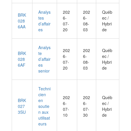
Analys
202
202
Québ
BRK
tes
6-
6-
ec /
028
d’affair
07-
08-
Hybri
6AA
es
20
03
de
Analys
202
202
Québ
BRK
te
6-
6-
ec /
028
d’affair
07-
08-
Hybri
6AF
es
20
03
de
senior
Techni
cien
202
202
Québ
BRK
en
6-
6-
ec /
027
soutie
07-
07-
Hybri
3SU
n aux
10
30
de
utilisat
eurs