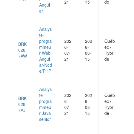
21
15
de
Angul
ar
Analys
te-
progra
202
202
Québ
BRK
mmeu
6-
6-
ec /
028
r Web
07-
08-
Hybri
7AW
Angul
21
15
de
ar/Nod
e/PHP
Analys
te-
202
202
Québ
BRK
progra
6-
6-
ec /
028
mmeu
07-
08-
Hybri
7AJ
r Java
21
15
de
sénior