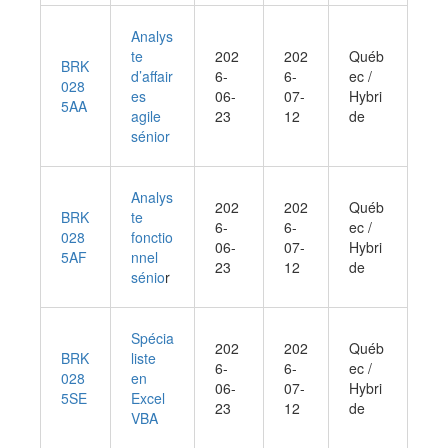
Analys
te
202
202
Québ
BRK
d’affair
6-
6-
ec /
028
es
06-
07-
Hybri
5AA
agile
23
12
de
sénior
Analys
202
202
Québ
BRK
te
6-
6-
ec /
028
fonctio
06-
07-
Hybri
5AF
nnel
23
12
de
sénio
r
Spécia
202
202
Québ
BRK
liste
6-
6-
ec /
028
en
06-
07-
Hybri
5SE
Excel
23
12
de
VBA