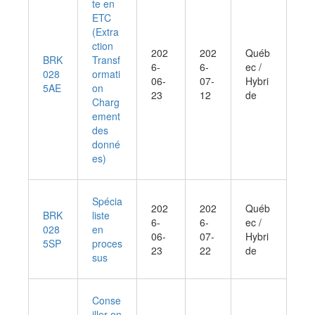
te en
ETC
(Extra
ction
202
202
Québ
BRK
Transf
6-
6-
ec /
028
ormati
06-
07-
Hybri
5AE
on
23
12
de
Charg
ement
des
donné
es)
Spécia
202
202
Québ
BRK
liste
6-
6-
ec /
028
en
06-
07-
Hybri
5SP
proces
23
22
de
sus
Conse
iller en