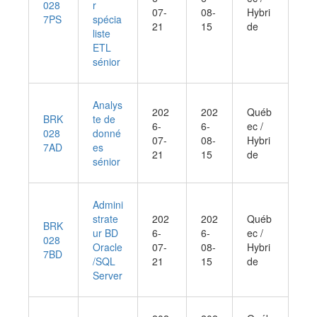
028
r
07-
08-
Hybri
7PS
spécia
21
15
de
liste
ETL
sénior
Analys
202
202
Québ
BRK
te de
6-
6-
ec /
028
donné
07-
08-
Hybri
7AD
es
21
15
de
sénior
Admini
strate
202
202
Québ
BRK
ur BD
6-
6-
ec /
028
Oracle
07-
08-
Hybri
7BD
/SQL
21
15
de
Server