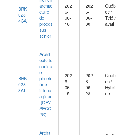
archite
202
202
Québ
BRK
cture
6-
6-
ec /
028
de
06-
06-
Télétr
4CA
proces
16
30
avail
sus
sénior
Archit
ecte te
chniqu
e
202
202
Québ
BRK
platefo
6-
6-
ec /
028
rme
06-
06-
Hybri
3AT
infonu
15
28
de
agique
(DEV
SECO
PS)
Archit