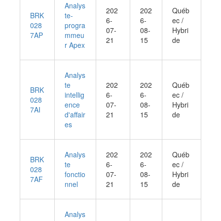
Analys
202
202
Québ
BRK
te-
6-
6-
ec /
028
progra
07-
08-
Hybri
7AP
mmeu
21
15
de
r Apex
Analys
te
202
202
Québ
BRK
intellig
6-
6-
ec /
028
ence
07-
08-
Hybri
7AI
d'affair
21
15
de
es
Analys
202
202
Québ
BRK
te
6-
6-
ec /
028
fonctio
07-
08-
Hybri
7AF
nnel
21
15
de
Analys