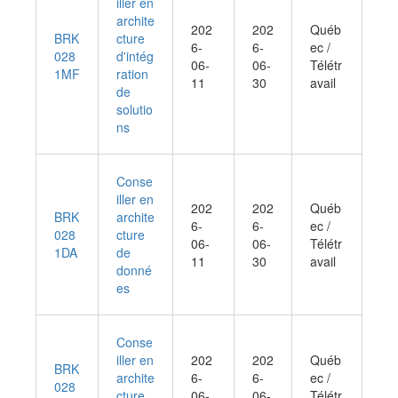
iller en
archite
202
202
Québ
BRK
cture
6-
6-
ec /
028
d'intég
06-
06-
Télétr
1MF
ration
11
30
avail
de
solutio
ns
Conse
iller en
202
202
Québ
BRK
archite
6-
6-
ec /
028
cture
06-
06-
Télétr
1DA
de
11
30
avail
donné
es
Conse
iller en
202
202
Québ
BRK
archite
6-
6-
ec /
028
cture
06-
06-
Télétr