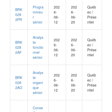
Progra
202
202
Québ
BRK
mmeu
6-
6-
ec /
028
r
06-
06-
Prése
2PR
sénior
12
20
ntiel
Analys
202
202
Québ
BRK
te
6-
6-
ec /
028
fonctio
06-
06-
Prése
2AF
nnel
12
20
ntiel
sénior
Analys
202
202
Québ
BRK
te
6-
6-
ec /
028
organi
06-
06-
Prése
2AO
que
12
20
ntiel
sénior
Conse