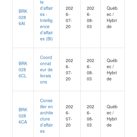
te
d’affair
202
202
Québ
BRK
es -
6-
6-
ec /
028
Intellig
07-
08-
Hybri
6AI
ence
20
03
de
d’affair
es (BI)
Coord
202
202
Québ
BRK
onnat
6-
6-
ec /
028
eur de
07-
08-
Hybri
6CL
livrais
20
03
de
ons
Conse
iller en
202
202
Québ
BRK
archite
6-
6-
ec /
028
cture
07-
08-
Hybri
6CA
d’affair
20
03
de
es