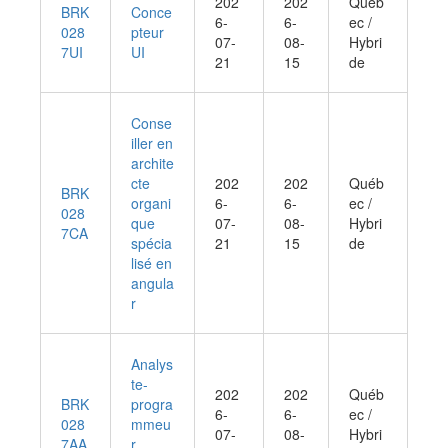
202
202
Québ
BRK
Conce
6-
6-
ec /
028
pteur
07-
08-
Hybri
7UI
UI
21
15
de
Conse
iller en
archite
cte
202
202
Québ
BRK
organi
6-
6-
ec /
028
que
07-
08-
Hybri
7CA
spécia
21
15
de
lisé en
angula
r
Analys
te-
202
202
Québ
BRK
progra
6-
6-
ec /
028
mmeu
07-
08-
Hybri
7AA
r