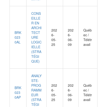
CONS
EILLE
R EN
ARCHI
202
202
Québ
BRK
TECT
6-
6-
ec /
023
URE
05-
06-
Télétr
0AL
LOGIC
25
09
avail
IELLE
(STRA
TÉGI
QUE)
ANALY
STE-
PROG
202
202
Québ
BRK
RAMM
6-
6-
ec /
023
EUR
05-
06-
Télétr
0AP
(STRA
25
09
avail
TÉGI