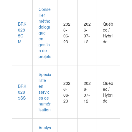
Conse
iller
métho
BRK
202
202
Québ
dologi
028
6-
6-
ec /
que
5C
06-
07-
Hybri
en
M
23
12
de
gestio
n de
projets
Spécia
liste
202
202
Québ
BRK
en
6-
6-
ec /
028
servic
06-
07-
Hybri
5SS
es de
23
12
de
numér
isation
Analys