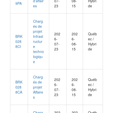
d'affair
07-
08-
Hybri
9PA
es
23
15
de
Charg
és de
projet
202
202
Québ
BRK
Infrast
6-
6-
ec /
028
ructur
07-
08-
Hybri
8CI
e
23
15
de
techno
logiqu
e
Charg
202
202
Québ
BRK
és de
6-
6-
ec /
028
projet
07-
08-
Hybri
8CA
Affaire
23
15
de
s
Charg
202
202
Québ