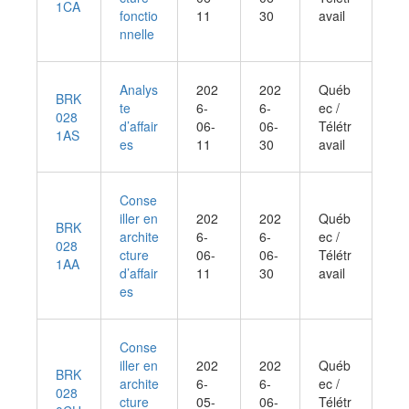
1CA
fonctio
11
30
avail
nnelle
Analys
202
202
Québ
BRK
te
6-
6-
ec /
028
d’affair
06-
06-
Télétr
1AS
es
11
30
avail
Conse
iller en
202
202
Québ
BRK
archite
6-
6-
ec /
028
cture
06-
06-
Télétr
1AA
d’affair
11
30
avail
es
Conse
iller en
202
202
Québ
BRK
archite
6-
6-
ec /
028
cture
05-
06-
Télétr