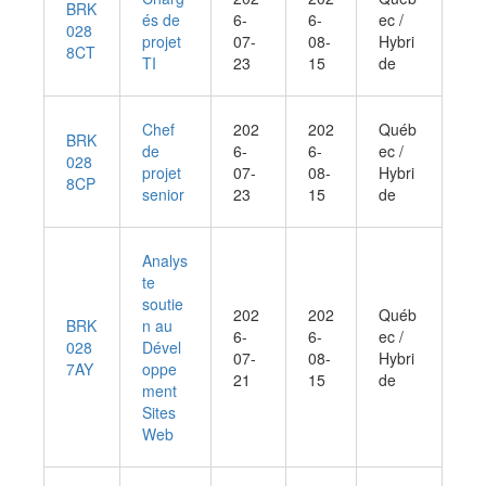
BRK
és de
6-
6-
ec /
028
projet
07-
08-
Hybri
8CT
TI
23
15
de
Chef
202
202
Québ
BRK
de
6-
6-
ec /
028
projet
07-
08-
Hybri
8CP
senior
23
15
de
Analys
te
soutie
202
202
Québ
BRK
n au
6-
6-
ec /
028
Dével
07-
08-
Hybri
7AY
oppe
21
15
de
ment
Sites
Web