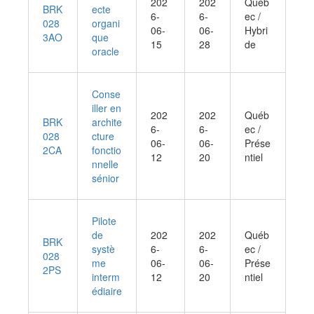
202
202
Québ
BRK
ecte
6-
6-
ec /
028
organi
06-
06-
Hybri
3AO
que
15
28
de
oracle
Conse
iller en
202
202
Québ
BRK
archite
6-
6-
ec /
028
cture
06-
06-
Prése
2CA
fonctio
12
20
ntiel
nnelle
sénior
Pilote
de
202
202
Québ
BRK
systè
6-
6-
ec /
028
me
06-
06-
Prése
2PS
interm
12
20
ntiel
édiaire