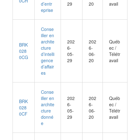
0CH
d’entr
29
20
avail
eprise
Conse
iller en
archite
202
202
Québ
BRK
cture
6-
6-
ec /
028
d’intelli
05-
06-
Télétr
0CG
gence
29
20
avail
d’affair
es
Conse
iller en
202
202
Québ
BRK
archite
6-
6-
ec /
028
cture
05-
06-
Télétr
0CF
donné
29
20
avail
e