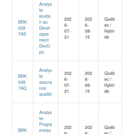
Analys
te
soutie
202
202
Québ
BRK
n au
6-
6-
ec /
028
Dével
07-
08-
Hybri
7AS
oppe
21
15
de
ment
DevO
ps
Analys
202
202
Québ
BRK
te
6-
6-
ec /
028
assura
07-
08-
Hybri
7AQ
nce
21
15
de
qualité
Analys
te-
Progra
202
202
Québ
BRK
mmeu
6-
6-
ec /