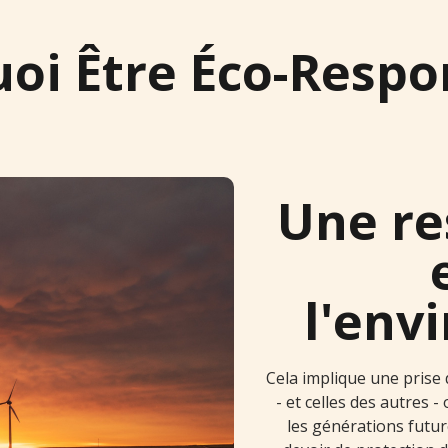
uoi Être Éco-Respo
Une re
l'env
Cela implique une prise
- et celles des autres 
les générations futur