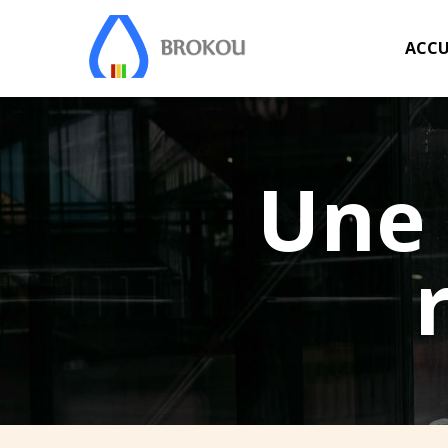
ACCU
Une 