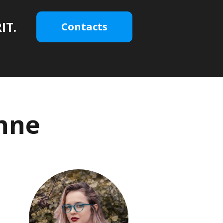
IT.
Contacts
enne