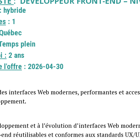
OSTE
: DÉVELOPPEUR FRONT‑END – N
: hybride
es
: 1
Québec
Temps plein
i :
2 ans
 l'offre
: 2026-04-30
des interfaces Web modernes, performantes et access
loppement.
eloppement et à l’évolution d’interfaces Web moder
nd réutilisables et conformes aux standards UX/UI e