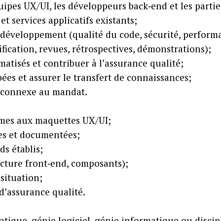
ipes UX/UI, les développeurs back‑end et les partie
et services applicatifs existants;
développement (qualité du code, sécurité, performa
ification, revues, rétrospectives, démonstrations);
omatisés et contribuer à l’assurance qualité;
es et assurer le transfert de connaissances;
é connexe au mandat.
rmes aux maquettes UX/UI;
es et documentées;
s établis;
cture front‑end, composants);
situation;
 d’assurance qualité.
tique, génie logiciel, génie informatique ou discip