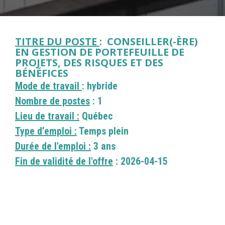
TITRE DU POSTE
: CONSEILLER(-ÈRE)
EN GESTION DE PORTEFEUILLE DE
PROJETS, DES RISQUES ET DES
BÉNÉFICES
Mode de travail
: hybride
Nombre de postes
: 1
Lieu de travail :
Québec
Type d’emploi :
Temps plein
Durée de l'emploi :
3 ans
Fin de validité de l'offre
: 2026-04-15