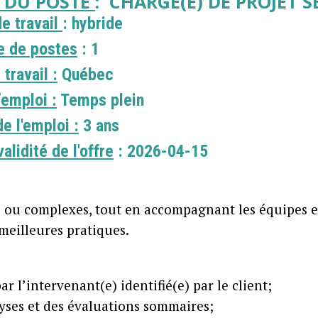
E DU POSTE
: CHARGÉ(E) DE PROJET 
e travail
: hybride
 de postes
: 1
 travail :
Québec
’emploi :
Temps plein
e l'emploi :
3 ans
validité de l'offre
: 2026-04-15
e ou complexes, tout en accompagnant les équipes e
 meilleures pratiques.
ar l’intervenant(e) identifié(e) par le client;
lyses et des évaluations sommaires;