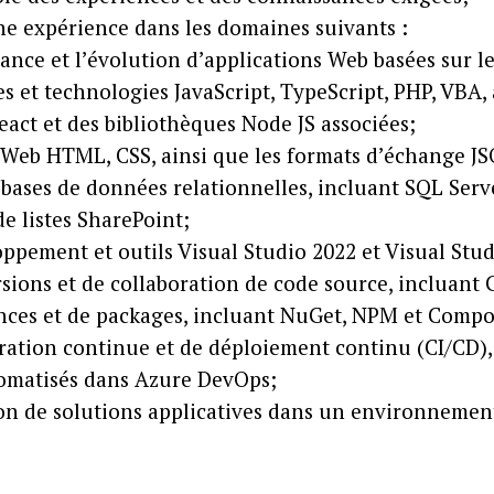
e expérience dans les domaines suivants :
nce et l’évolution d’applications Web basées sur l
es et technologies JavaScript, TypeScript, PHP, VBA
React et des bibliothèques Node JS associées;
 Web HTML, CSS, ainsi que les formats d’échange J
e bases de données relationnelles, incluant SQL Serv
e listes SharePoint;
pement et outils Visual Studio 2022 et Visual Stu
sions et de collaboration de code source, incluant G
nces et de packages, incluant NuGet, NPM et Compo
gration continue et de déploiement continu (CI/CD),
omatisés dans Azure DevOps;
ion de solutions applicatives dans un environneme