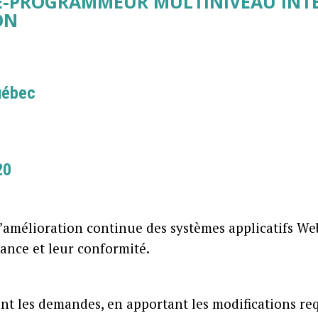
E-PROGRAMMEUR MULTINIVEAU INT
ON
uébec
20
l’amélioration continue des systèmes applicatifs Web
mance et leur conformité.
nt les demandes, en apportant les modifications req